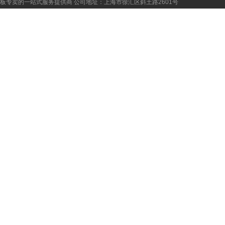
板专卖的一站式服务提供商
公司地址：上海市徐汇区斜土路2601号